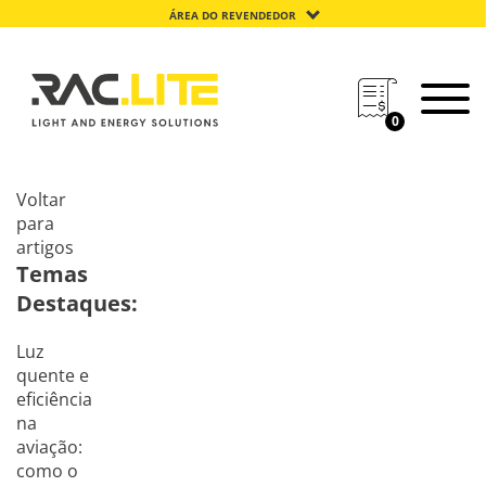
ÁREA DO REVENDEDOR
0
Voltar
para
artigos
Temas
Destaques:
Luz
quente e
eficiência
na
aviação:
como o