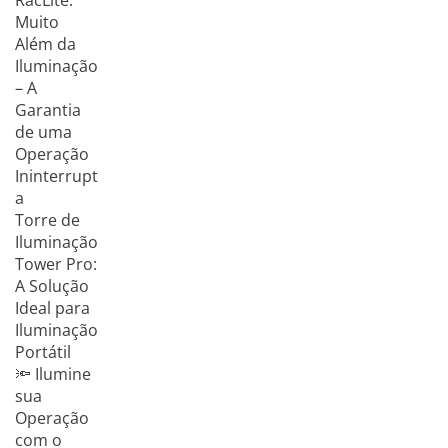
RacLite:
Muito
Além da
Iluminação
– A
Garantia
de uma
Operação
Ininterrupt
a
Torre de
Iluminação
Tower Pro:
A Solução
Ideal para
Iluminação
Portátil
🔦 Ilumine
sua
Operação
com o