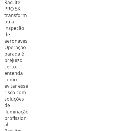
RacLite
PRO 5K
transform
ou a
inspeção
de
aeronaves
Operação
parada é
prejuízo
certo:
entenda
como
evitar esse
risco com
soluções
de
iluminação
profission
al