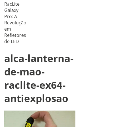
RacLite
Galaxy
Pro: A
Revolução
em
Refletores
de LED
alca-lanterna-
de-mao-
raclite-ex64-
antiexplosao