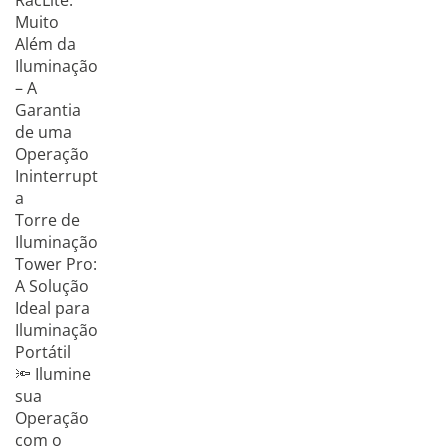
RacLite:
Muito
Além da
Iluminação
– A
Garantia
de uma
Operação
Ininterrupt
a
Torre de
Iluminação
Tower Pro:
A Solução
Ideal para
Iluminação
Portátil
🔦 Ilumine
sua
Operação
com o