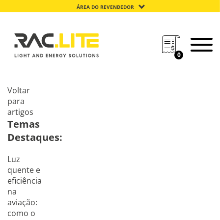
ÁREA DO REVENDEDOR
0
Voltar
para
artigos
Temas
Destaques:
Luz
quente e
eficiência
na
aviação:
como o