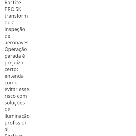
RacLite
PRO 5K
transform
ou a
inspeção
de
aeronaves
Operação
parada é
prejuízo
certo:
entenda
como
evitar esse
risco com
soluções
de
iluminação
profission
al