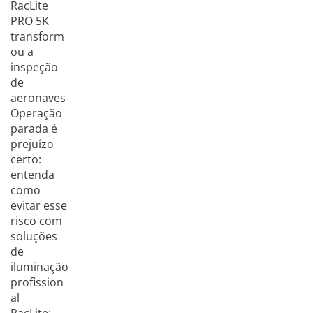
RacLite
PRO 5K
transform
ou a
inspeção
de
aeronaves
Operação
parada é
prejuízo
certo:
entenda
como
evitar esse
risco com
soluções
de
iluminação
profission
al