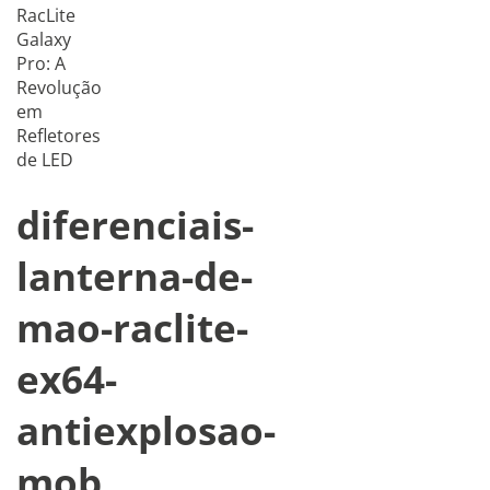
RacLite
Galaxy
Pro: A
Revolução
em
Refletores
de LED
diferenciais-
lanterna-de-
mao-raclite-
ex64-
antiexplosao-
mob