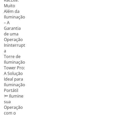
RacLite:
Muito
Além da
Iluminação
– A
Garantia
de uma
Operação
Ininterrupt
a
Torre de
Iluminação
Tower Pro:
A Solução
Ideal para
Iluminação
Portátil
🔦 Ilumine
sua
Operação
com o