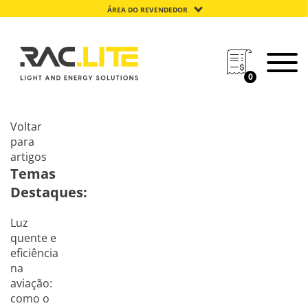
ÁREA DO REVENDEDOR
0
Voltar
para
artigos
Temas
Destaques:
Luz
quente e
eficiência
na
aviação:
como o