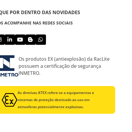
IQUE POR DENTRO DAS NOVIDADES
S ACOMPANHE NAS REDES SOCIAIS
Os produtos EX (antiexplosão) da RacLite
possuem a certificação de segurança
INMETRO.
As diretivas ATEX refere-se a equipamentos e
sistemas de proteção destinado ao uso em
atmosferas potencialmente explosivas.