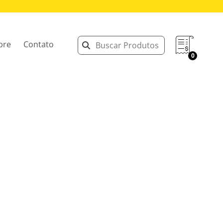
bre
Contato
0