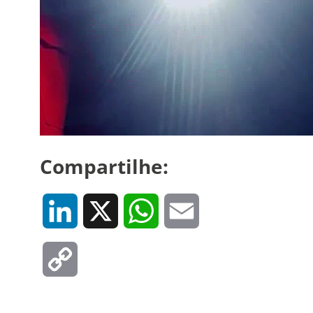
Compartilhe:
LinkedIn
X
WhatsApp
Email
Copy
Link