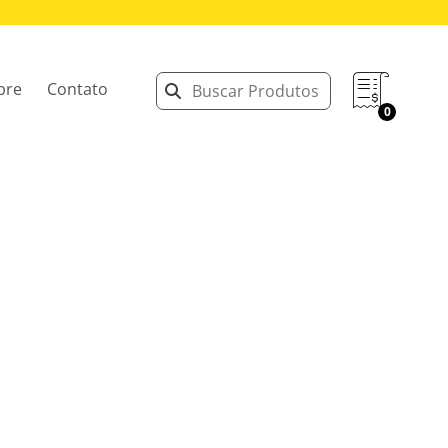
bre
Contato
0